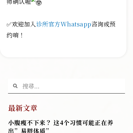
师确认喔
⠀⠀⠀⠀
✅欢迎加入
诊所官方Whatsapp
咨询或预
约唷！
最新文章
小腹瘦不下来？ 这4个习惯可能正在养
出”易胖体质”