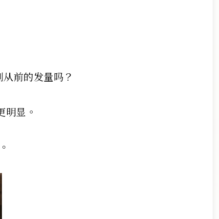
到从前的发量吗？
更明显。
。