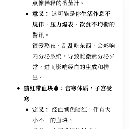
点像稀释的番茄汁。
意义：
这可能是你
生活作息不
规律
、
压力爆表
、
饮食不均衡
的
警讯。
很爱熬夜、乱乱吃东西，会影响
内分泌系统，导致雌激素分泌异
常，进而影响经血的生成和排
出。
黯红带血块🩸：宫寒体质，子宫受
寒
定义：
经血颜色暗红，伴有大
小不一的血块。