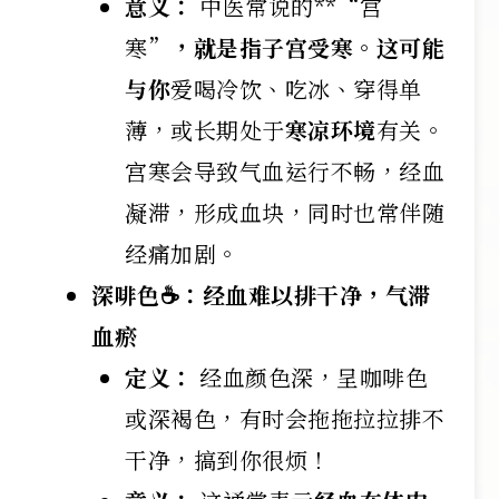
意义：
中医常说的**“宫
寒”
，就是指子宫受寒。这可能
与你
爱喝冷饮、吃冰、穿得单
薄，或长期处于
寒凉环境
有关。
宫寒会导致气血运行不畅，经血
凝滞，形成血块，同时也常伴随
经痛加剧。
深啡色☕：经血难以排干净，气滞
血瘀
定义：
经血颜色深，呈咖啡色
或深褐色，有时会拖拖拉拉排不
干净，搞到你很烦！