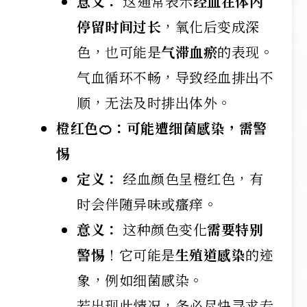
意义：
这通常表示
经血在体内
停留时间过长
，氧化后变成深
色，也可能是
气滞血瘀
的表现。
气血循环不畅，导致经血排出不
顺，无法及时排出体外。
橙红色🍊：可能遭细菌感染，需警
惕
定义：
经血颜色呈橙红色，有
时会伴随异味或瘙痒。
意义：
这种颜色变化
需要特别
警惕
！它可能是
生殖道感染
的迹
象，例如细菌感染。
若出现此情况，务必尽快寻求专